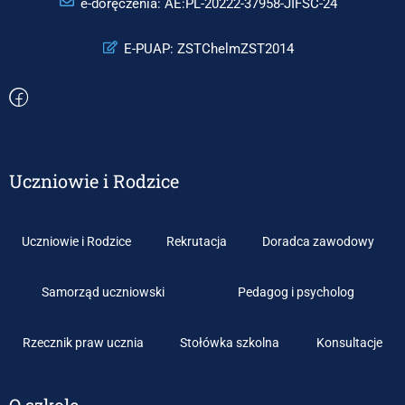
e-doręczenia: AE:PL-20222-37958-JIFSC-24
E-PUAP: ZSTChelmZST2014
Uczniowie i Rodzice
Uczniowie i Rodzice
Rekrutacja
Doradca zawodowy
Samorząd uczniowski
Pedagog i psycholog
Rzecznik praw ucznia
Stołówka szkolna
Konsultacje