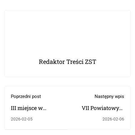
Redaktor Treści ZST
Poprzedni post
Następny wpis
III miejsce w
VII Powiatowym
Miejskiej
Konkursie Piosenki
2026-02-05
2026-02-06
Licealiadzie w Piłce
Żołnierskiej i
Siatkowej
Patriotycznej w